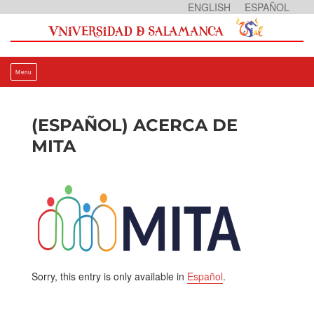
Skip
ENGLISH
ESPAÑOL
to
content
Menu
(ESPAÑOL) ACERCA DE
MITA
Sorry, this entry is only available in
Español
.