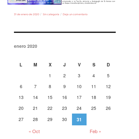
Publicado
Categorías
en
31 de enero de 2020
Sin categoría
Deja un comentario
el
Curso
«ABORDANDO
LA
MULTICULTURALIDAD
DESDE
LA
DANZA
enero 2020
EXPRESIONISTA.
ESPACIO,
TIEMPO,
ENERGÍA
L
M
X
J
V
S
D
1
2
3
4
5
6
7
8
9
10
11
12
13
14
15
16
17
18
19
20
21
22
23
24
25
26
27
28
29
30
31
« Oct
Feb »