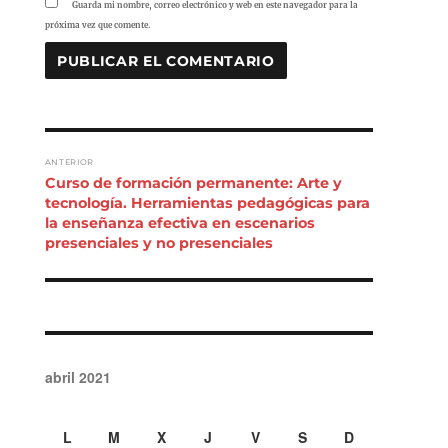
Guarda mi nombre, correo electrónico y web en este navegador para la
próxima vez que comente.
NAVEGACIÓN DE ENTRADAS
ANTERIOR
Entrada
Curso de formación permanente: Arte y
anterior:
tecnología. Herramientas pedagógicas para
la enseñanza efectiva en escenarios
presenciales y no presenciales
abril 2021
L
M
X
J
V
S
D