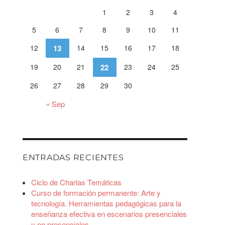
1
2
3
4
5
6
7
8
9
10
11
12
13
14
15
16
17
18
19
20
21
22
23
24
25
26
27
28
29
30
« Sep
ENTRADAS RECIENTES
Ciclo de Charlas Temáticas
Curso de formación permanente: Arte y
tecnología. Herramientas pedagógicas para la
enseñanza efectiva en escenarios presenciales
y no presenciales