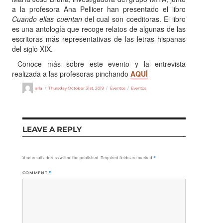
a la profesora Ana Pellicer han presentado el libro
Cuando ellas cuentan
del cual son coeditoras. El libro
es una antología que recoge relatos de algunas de las
escritoras más representativas de las letras hispanas
del siglo XIX.
Conoce más sobre este evento y la entrevista
realizada a las profesoras pinchando
AQUÍ
Author
Posted
Categories
Tags
erla
Thursday October 31st, 2019
Eventos
Eventos
on
LEAVE A REPLY
Your email address will not be published.
Required fields are marked
*
COMMENT
*