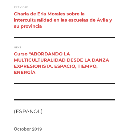
POST NAVIGATION
PREVIOUS
Previous
Charla de Erla Morales sobre la
post:
interculturalidad en las escuelas de Ávila y
su provincia
NEXT
Next
Curso “ABORDANDO LA
post:
MULTICULTURALIDAD DESDE LA DANZA
EXPRESIONISTA. ESPACIO, TIEMPO,
ENERGÍA
(ESPAÑOL)
October 2019